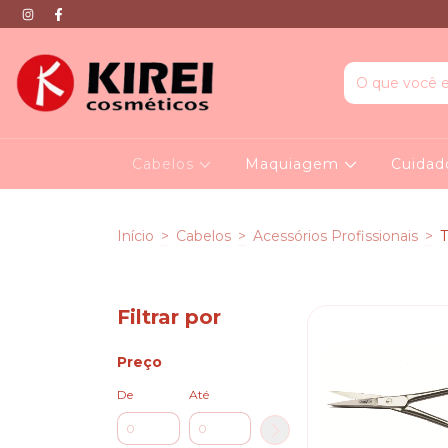
Cabelos
Maquiagem
Cuidad
Início
>
Cabelos
>
Acessórios Profissionais
>
T
Filtrar por
Preço
De
Até