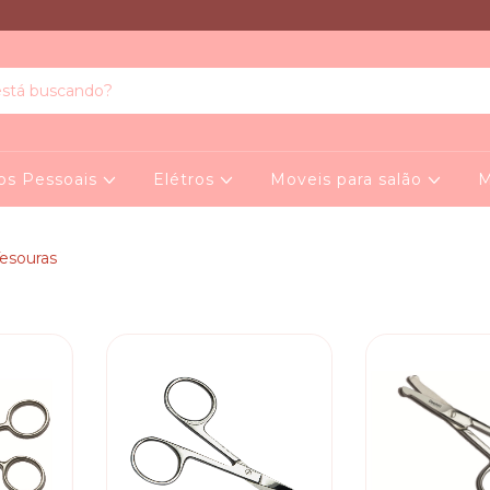
os Pessoais
Elétros
Moveis para salão
M
esouras