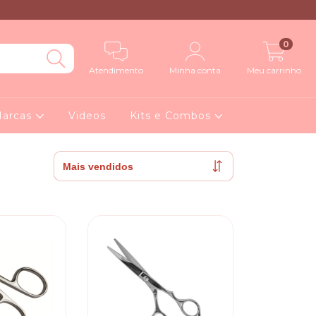
0
Atendimento
Minha conta
Meu carrinho
arcas
Videos
Kits e Combos