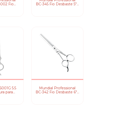
fessional
Mundial Professional
4002 Fio
BC-345 Fio Desbaste 5" -
" - Tesoura
Tesoura de Cabelo
belo
6001G 5.5
Mundial Professional
ura para
BC-342 Fio Desbaste 6" -
lo
Tesoura de Cabelo