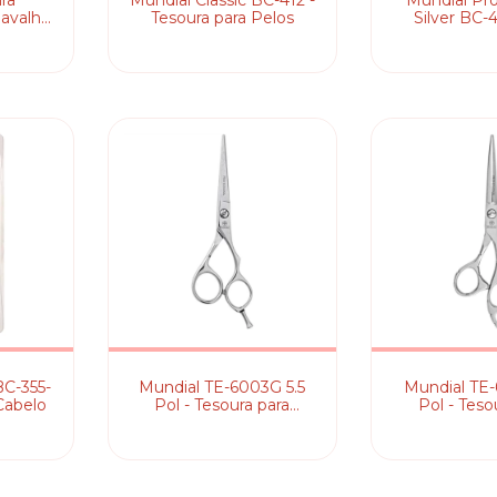
ra
Mundial Classic BC-412 -
Mundial Pro
Navalha
Tesoura para Pelos
Silver BC-
egadas
Desbaste 5,5
de Ca
BC-355-
Mundial TE-6003G 5.5
Mundial TE-
 Cabelo
Pol - Tesoura para
Pol - Teso
Cabelo
Cabe