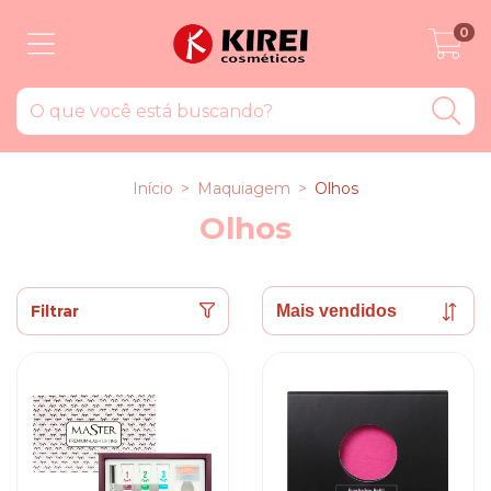
0
Início
>
Maquiagem
>
Olhos
Olhos
Filtrar