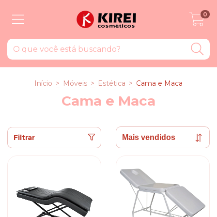
0
Início
>
Móveis
>
Estética
>
Cama e Maca
Cama e Maca
Filtrar