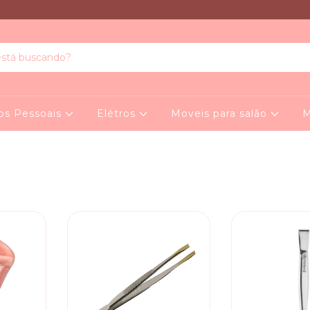
os Pessoais
Elétros
Moveis para salão
M