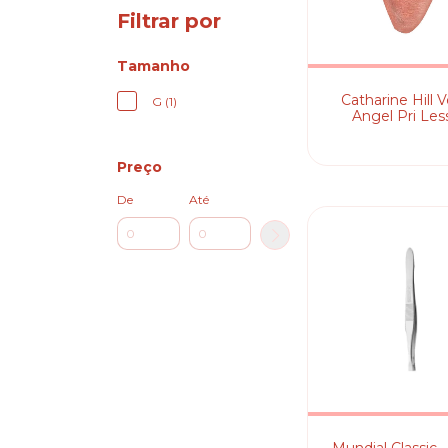
Filtrar por
Tamanho
Catharine Hill V
G (1)
Angel Pri Les
Esponja
Preço
De
Até