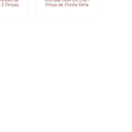
fessional
Mundial Gold BC-392 -
t 3 Pinças
Pinça de Ponta Reta