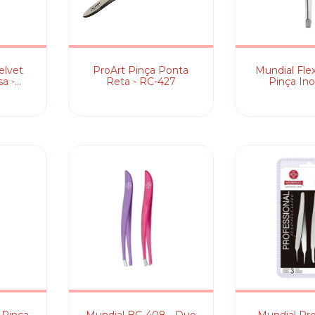
elvet
ProArt Pinça Ponta
Mundial Fle
sa -
Reta - RC-427
Pinça In