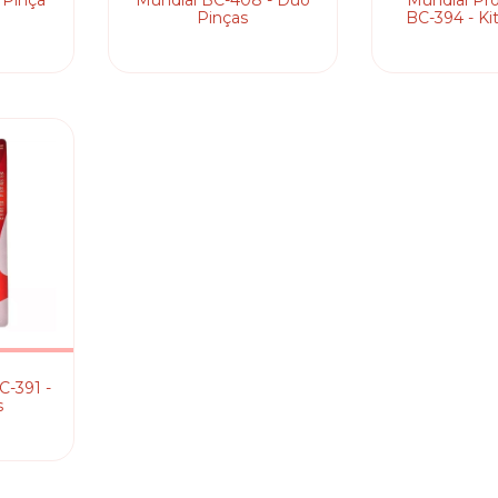
- Pinça
Mundial BC-408 - Duo
Mundial Pro
Pinças
BC-394 - Ki
C-391 -
s