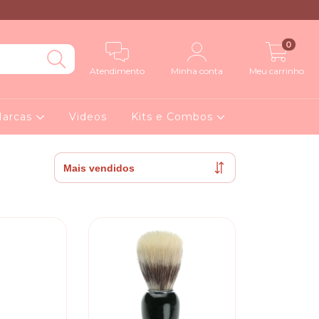
0
Atendimento
Minha conta
Meu carrinho
arcas
Videos
Kits e Combos