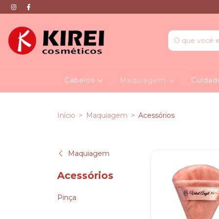
Cabelos
Maquiagem
Cuidad
Início
>
Maquiagem
>
Acessórios
Maquiagem
Acessórios
Pinça