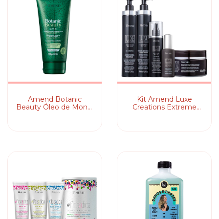
Amend Botanic
Kit Amend Luxe
Beauty Óleo de Monoi
Creations Extreme
e Extratos de Alecrim
Repair Full (5
e Gengibre - Leave-in
Produtos)