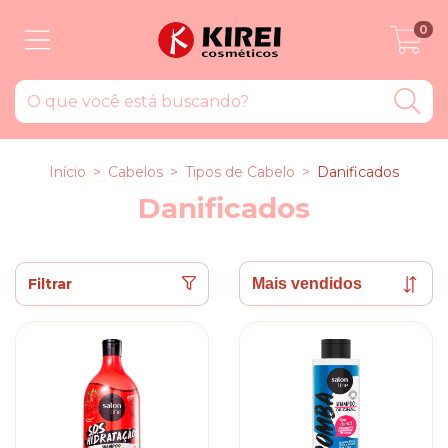
0
Início
>
Cabelos
>
Tipos de Cabelo
>
Danificados
Danificados
Filtrar