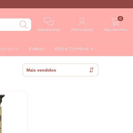
0
Atendimento
Minha conta
Meu carrinho
arcas
Videos
Kits e Combos