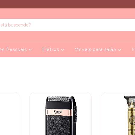
os Pessoais
Elétros
Moveis para salão
M