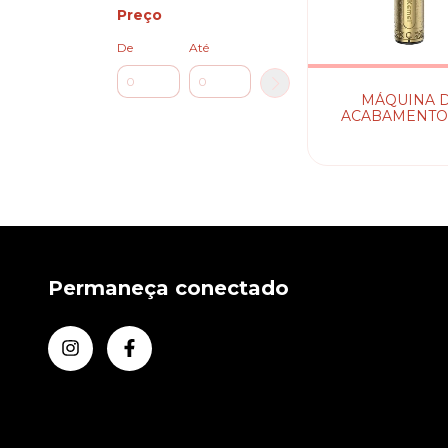
Preço
De
Até
MÁQUINA 
ACABAMENTO
700B KEME
Permaneça conectado