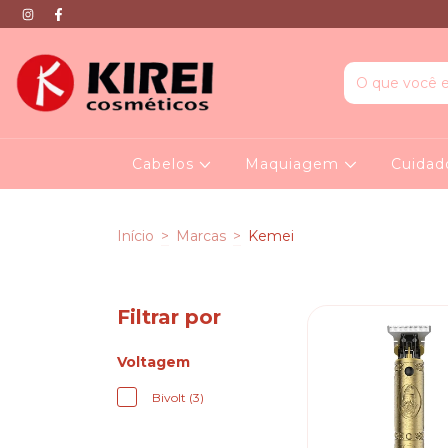
Cabelos
Maquiagem
Cuidad
Início
>
Marcas
>
Kemei
Filtrar por
Voltagem
Bivolt (3)