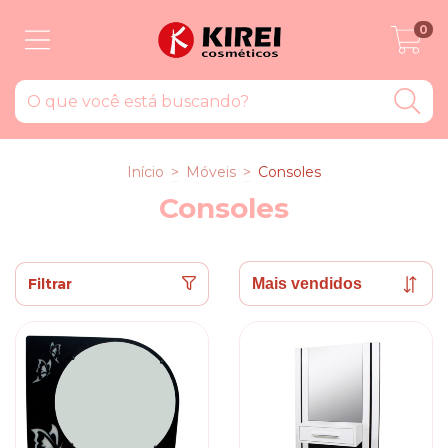
0
Início
>
Móveis
>
Consoles
Consoles
Filtrar