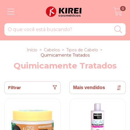
0
Início
>
Cabelos
>
Tipos de Cabelo
>
Quimicamente Tratados
Quimicamente Tratados
Filtrar