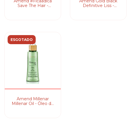
Amend #Ficaadica
Amend Gold Black
Save The Hair -
Definitive Liss -
Condicionador
Condicionador
ESGOTADO
Amend Millenar
Millenar Oil - Óleo de
Inchi