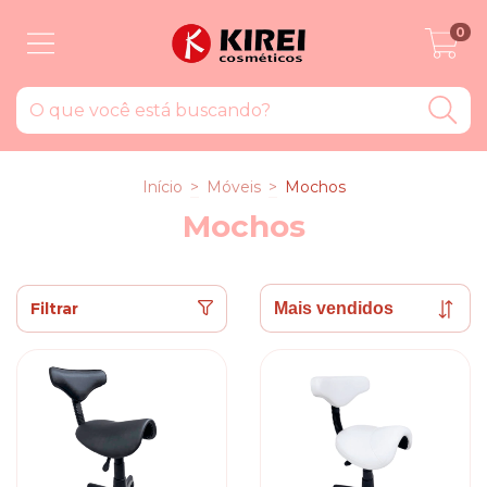
0
Início
>
Móveis
>
Mochos
Mochos
Filtrar