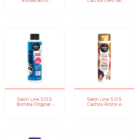
#todecacho
Cachos Óleo de
Tratamento pra
Manga - Shampoo
Arrasar! Cachos
Ressecados Jamais! -
Shampoo
Salon Line S.O.S.
Salon Line S.O.S
Bomba Original -
Cachos Rícino e
Shampoo
Queratina - Shampoo