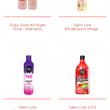
Ruby Rose Kit Argila
Salon Line
Rosa - Shampoo
#Todecacho Vinagre
240ml +
de Maçã - Shampoo
Condicionador 240ml
Salon Line
Salon Line S.O.S