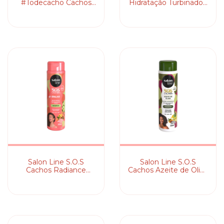
#Todecacho Cachos
Hidratação Turbinado -
dos Sonhos -
Shampoo
Shampoo
Salon Line S.O.S
Salon Line S.O.S
Cachos Radiance
Cachos Azeite de Oliva
Brilho Absoluto -
- Shampoo
Shampoo