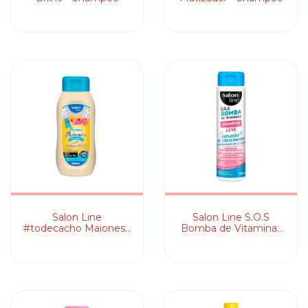
Salon Line
Salon Line S.O.S
#todecacho Maionese
Bomba de Vitaminas
Capilar Light -
Leve - Shampoo
Shampoo