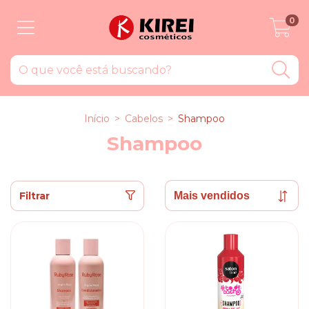
0
Início
>
Cabelos
>
Shampoo
Shampoo
Filtrar