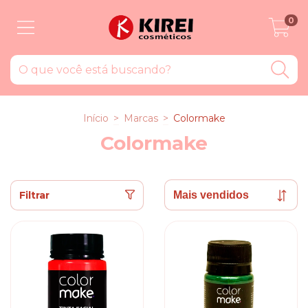
0
Início
>
Marcas
>
Colormake
Colormake
Filtrar