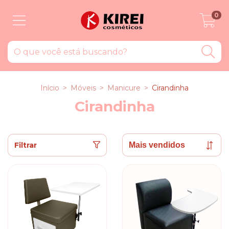
0
Início
>
Móveis
>
Manicure
>
Cirandinha
Cirandinha
Filtrar