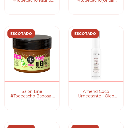
#Todecacho Rícino
#todecacho Uhulll!
Puro - Óleo Capilar
Coco Puro - Óleo de
Umectação
ESGOTADO
ESGOTADO
Salon Line
Amend Coco
#Todecacho Babosa -
Umectante - Óleo
Óleo de Umectação
Capilar