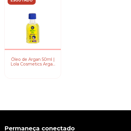
ESGOTADO
Óleo de Argan 50ml |
Lola Cosmetics Argan
Oil
Permaneça conectado