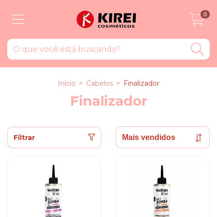
0
Início
>
Cabelos
>
Finalizador
Finalizador
Filtrar