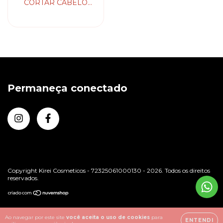
CORTAR CABELO
M5F PROFESSIONAL
MADESHOW
Permaneça conectado
Copyright Kirei Cosmeticos - 72325061000130 - 2026. Todos os direitos
reservados.
Ao navegar por este site
você aceita o uso de cookies
para
ENTENDI