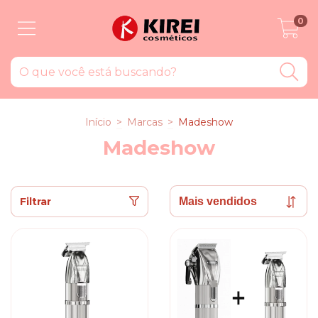
0
Início
>
Marcas
>
Madeshow
Madeshow
Filtrar