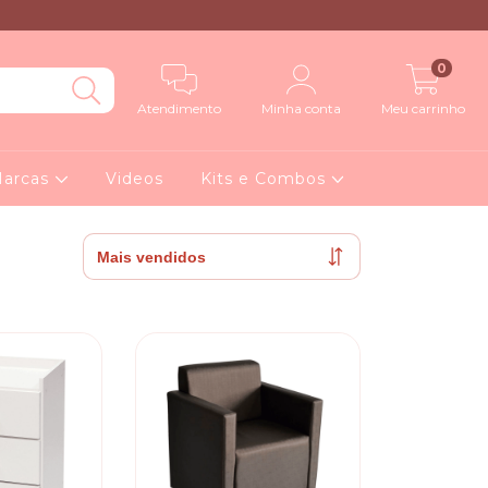
0
Atendimento
Minha conta
Meu carrinho
arcas
Videos
Kits e Combos