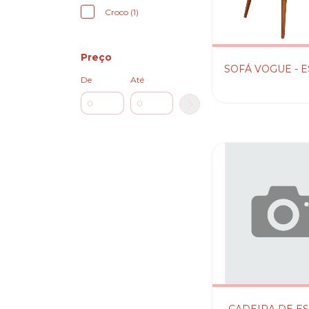
Croco (1)
Preço
SOFÁ VOGUE - 
De
Até