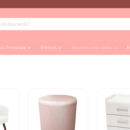
os Pessoais
Elétros
Moveis para salão
M