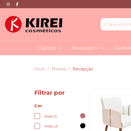
Cabelos
Maquiagem
Cuidad
Início
>
Móveis
>
Recepção
Filtrar por
Cor
Rosé (1)
Preto (1)