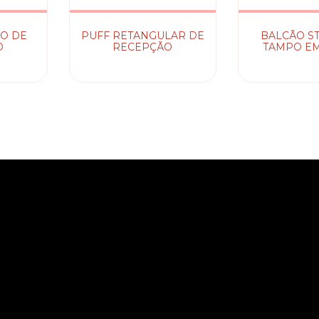
O DE
PUFF RETANGULAR DE
BALCÃO S
O
RECEPÇÃO
TAMPO EM