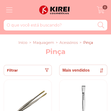
0
Início
>
Maquiagem
>
Acessórios
>
Pinça
Pinça
Filtrar