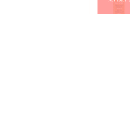
Ao navegar p
Salon Line Meu
Óleos Essencia
Condicionad