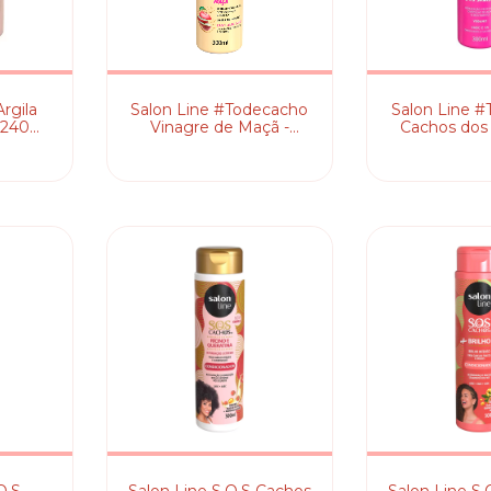
rgila
Salon Line #Todecacho
Salon Line 
 240ml
Vinagre de Maçã -
Cachos dos
 240ml
Condicionador
Condici