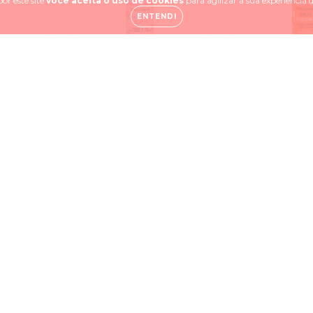
or este site
você aceita o uso de cookies
para agilizar a sua experiência
ENTENDI
 Liso
Salon Line Meu Liso
Salon Line
is -
Muito+Longo -
Muito+F
or
Condicionador
Condici