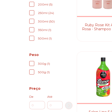
200ml (5)
250ml (24)
300ml (50)
Ruby Rose Kit A
Rosa - Shampoo
350ml (1)
+ Condicionador
500ml (1)
Peso
300g (1)
500g (1)
Preço
De
Até