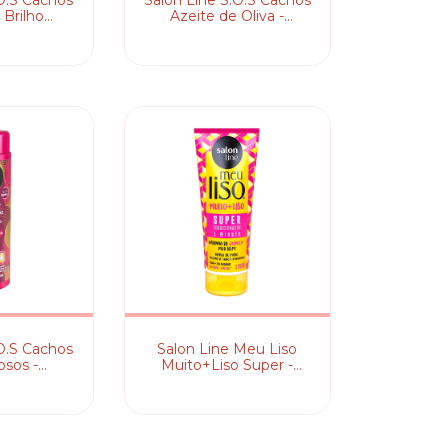
.O.S Cachos
Salon Line S.O.S Cachos
 Brilho
Azeite de Oliva -
to -
Condicionador
onador
.O.S Cachos
Salon Line Meu Liso
osos -
Muito+Liso Super -
onador
Condicionador