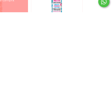
 de compra.
 Meu Liso
Salon Line Meu Liso
orte -
Micelar - Condicionador
onador