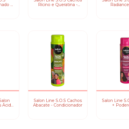
O.S
Salon Line S.O.S Cachos
Salon Line S
nado -
Rícino e Queratina -
Radiance
or
Condicionador
Absolu
Condici
Salon
Salon Line S.O.S Cachos
Salon Line S
s Ácido
Abacate - Condicionador
+ Poder
o
Condici