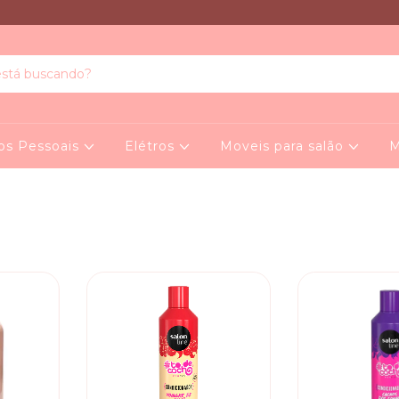
os Pessoais
Elétros
Moveis para salão
M