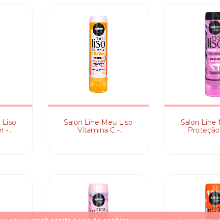
 Liso
Salon Line Meu Liso
Salon Line
r -
Vitamina C -
Proteção 
or
Condicionador
Condici