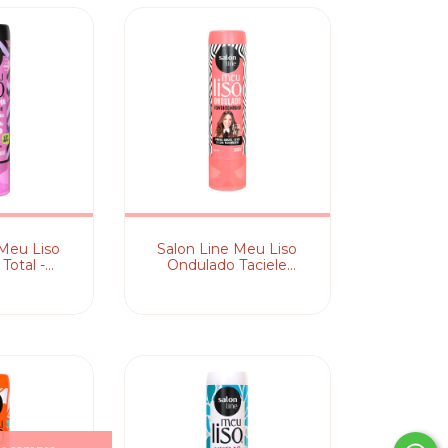
 Meu Liso
Salon Line Meu Liso
Total -
Ondulado Taciele
onador
Alcolea - Condicionador