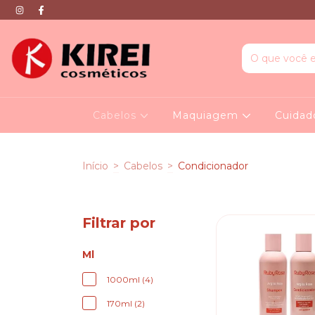
Cabelos
Maquiagem
Cuidad
Início
>
Cabelos
>
Condicionador
Filtrar por
Ml
1000ml (4)
170ml (2)