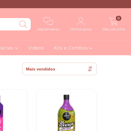
0
Atendimento
Minha conta
Meu carrinho
arcas
Videos
Kits e Combos