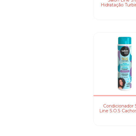
Salon Line S.
Hidratação Turbi
Condicionad
Condicionador 
Line S.O.S Cacho
Hialurônic