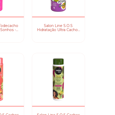
#Todecacho
Salon Line S.O.S
 Sonhos -
Hidratação Ultra Cachos
onador
- Condicionador