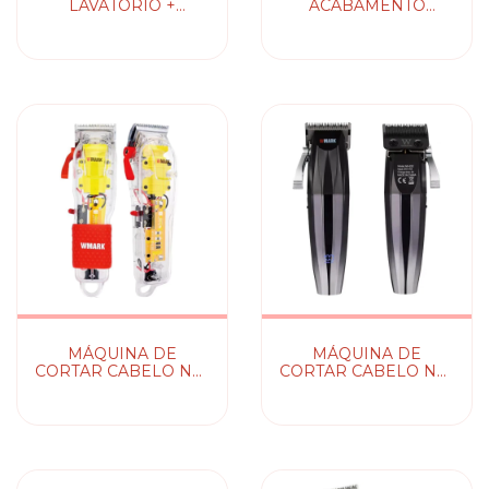
LAVATORIO +
ACABAMENTO
MANGUEIRA E
DUQUE SLG SILVER
DUCHA (127V ou
SOLING
220V)
MÁQUINA DE
MÁQUINA DE
CORTAR CABELO NG-
CORTAR CABELO NG-
108A WMARK
222 WMARK