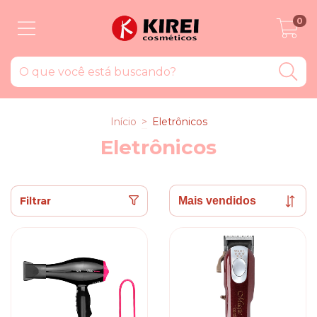
0
Início
>
Eletrônicos
Eletrônicos
Filtrar