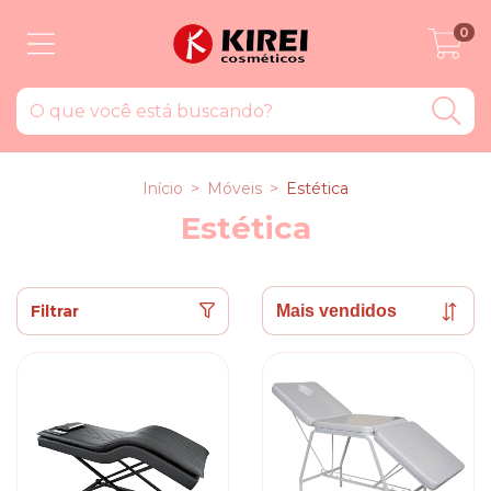
0
Início
>
Móveis
>
Estética
Estética
Filtrar