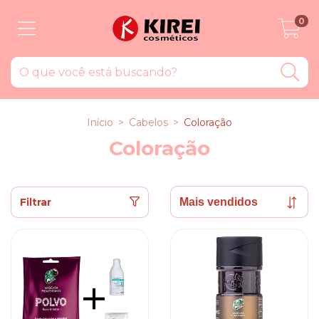
0
Início
>
Cabelos
>
Coloração
Coloração
Filtrar