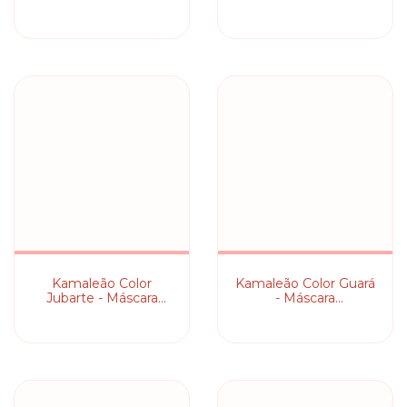
Pigmentante
Pigmentante
Kamaleão Color
Kamaleão Color Guar
Jubarte - Máscara
- Máscara
Pigmentante
Pigmentante