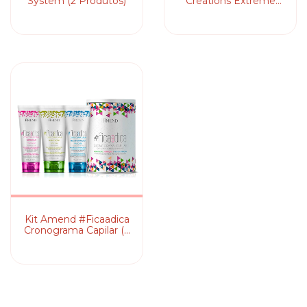
System (2 Produtos)
Creations Extreme
Repair Full (5
Produtos)
Kit Amend #Ficaadica
Cronograma Capilar (3
Produtos)