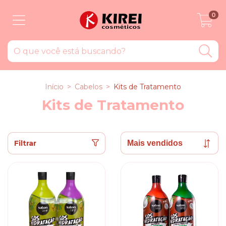
0
Início
>
Cabelos
>
Kits de Tratamento
Kits de Tratamento
Filtrar