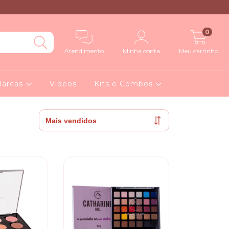
0
Atendimento
Minha conta
Meu carrinho
arcas
Videos
Kits e Combos