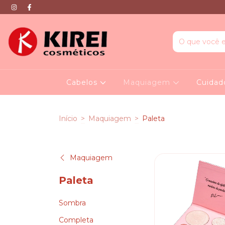
Cabelos
Maquiagem
Cuidad
Início
>
Maquiagem
>
Paleta
Maquiagem
Paleta
Sombra
Completa