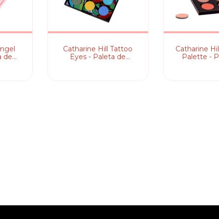
Angel
Catharine Hill Tattoo
Catharine Hil
a de
Eyes - Paleta de
Palette - 
r
Sombras
Somb