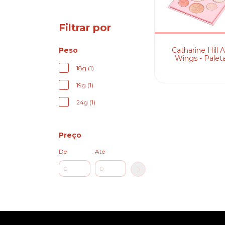
Filtrar por
Catharine Hill 
Peso
Wings - Palet
Iluminado
18g (1)
19g (1)
24g (1)
Preço
De
Até