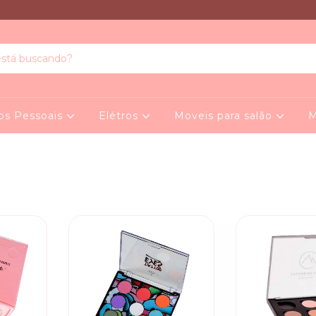
os Pessoais
Elétros
Moveis para salão
M