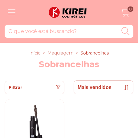
0
Início
>
Maquiagem
>
Sobrancelhas
Sobrancelhas
Filtrar