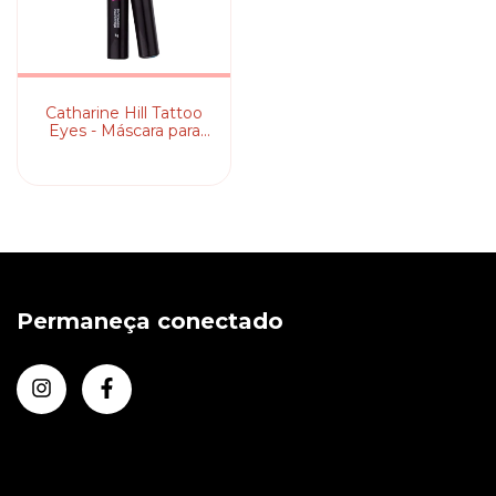
Catharine Hill Tattoo
Eyes - Máscara para
Sobrancelha
Permaneça conectado