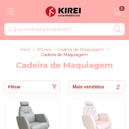
0
Início
>
Móveis
>
Cadeira de Maquiagem
>
Cadeira de Maquiagem
Cadeira de Maquiagem
Filtrar