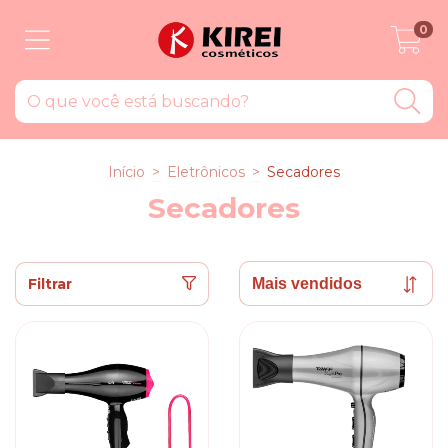
0
Início
>
Eletrônicos
>
Secadores
Secadores
Filtrar