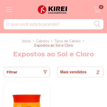
0
Início
>
Cabelos
>
Tipos de Cabelo
>
Expostos ao Sol e Cloro
Expostos ao Sol e Cloro
Filtrar