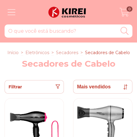
0
Início
>
Eletrônicos
>
Secadores
>
Secadores de Cabelo
Secadores de Cabelo
Filtrar