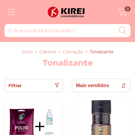
0
Início
>
Cabelos
>
Coloração
>
Tonalizante
Tonalizante
Filtrar