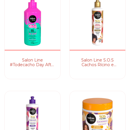
Salon Line
Salon Line S.O.S
#Todecacho Day After
Cachos Rícino e
- Gel Ativador de
Queratina - Ativador
Cachos
de Cachos