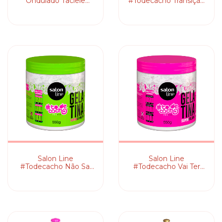
Ondulado Taciele
#Todecacho Transição
Alcolea - Ativador de
Capilar - Gelatina
Ondas
Modeladora
Salon Line
Salon Line
#Todecacho Não Sai
#Todecacho Vai Ter
da Minha Cabeça -
Volume Sim! - Gelatina
Gelatina Modeladora
Ativadora de Cachos