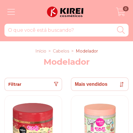
0
Início
>
Cabelos
>
Modelador
Modelador
Filtrar