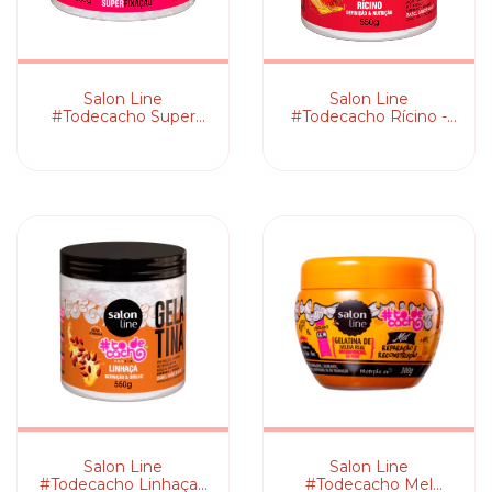
Salon Line
Salon Line
#Todecacho Super
#Todecacho Rícino -
Fixação - Gelatina
Gelatina Ativadora de
Modeladora
Cachos
Salon Line
Salon Line
#Todecacho Linhaça -
#Todecacho Mel