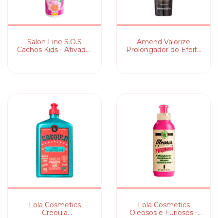
Salon Line S.O.S
Amend Valorize
Cachos Kids - Ativador
Prolongador do Efeito
de Cachos
Liso - Fluído Alisador
Temporário
Lola Cosmetics
Lola Cosmetics
Creoula
Oleosos e Furiosos -