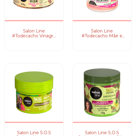
Salon Line
Salon Line
#Todecacho Vinagre
#Todecacho Mãe e
de Maçã - Geleia
Filha Juntinho é Bem
Ativadora de Cachos
Melhor - Gelatina
Modeladora
Salon Line S.O.S
Salon Line S.O.S