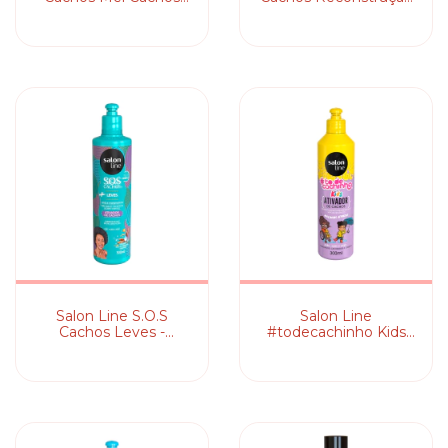
Intensos - Ativador de
Arginina - Ativador de
Cachos
Cachos
Salon Line S.O.S
Salon Line
Cachos Leves -
#todecachinho Kids
Ativador de Cachos
Molinhas - Ativador de
Cachos