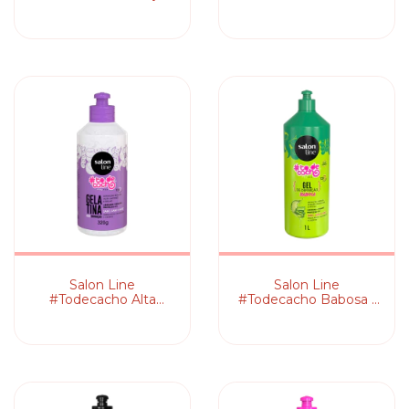
Gelatina Ativadora de
Geleia Real - Gelatina
Cachos
Ativadora de Cachos
Salon Line
Salon Line
#Todecacho Alta
#Todecacho Babosa -
Definição - Gelatina
Gel Ativador de
Modeladora
Cachos