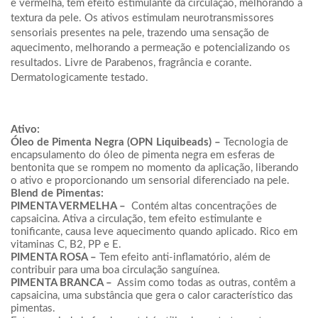
e vermelha, tem efeito estimulante da circulação, melhorando a
textura da pele. Os ativos estimulam neurotransmissores
sensoriais presentes na pele, trazendo uma sensação de
aquecimento, melhorando a permeação e potencializando os
resultados. Livre de Parabenos, fragrância e corante.
Dermatologicamente testado.
Ativo:
Óleo de Pimenta Negra (OPN Liquibeads) –
Tecnologia de
encapsulamento do óleo de pimenta negra em esferas de
bentonita que se rompem no momento da aplicação, liberando
o ativo e proporcionando um sensorial diferenciado na pele.
Blend de Pimentas:
PIMENTA VERMELHA –
Contém altas concentrações de
capsaicina. Ativa a circulação, tem efeito estimulante e
tonificante, causa leve aquecimento quando aplicado. Rico em
vitaminas C, B2, PP e E.
PIMENTA ROSA –
Tem efeito anti-inflamatório, além de
contribuir para uma boa circulação sanguínea.
PIMENTA BRANCA –
Assim como todas as outras, contêm a
capsaicina, uma substância que gera o calor característico das
pimentas.