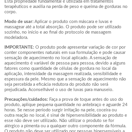
Esta propriedade fundamental é utilizada em tratamentos
terapêuticos e auxilia na perda de peso e queima de gorduras no
corpo.
Modo de usar:
Aplicar o produto com máscara e luvas e
massagear até a total absorção. O produto pode ser utilizado
sozinho, no início e ao final do protocolo de massagem
modeladora.
IMPORTANTE:
O produto pode apresentar variação de cor por
conter componentes naturais em sua formulação e pode causar
sensação de aquecimento no local aplicado. A sensação de
aquecimento é variável de pessoa para pessoa, devido a alguns
fatores como quantidade de células de gordura no local da
aplicação, intensidade da massagem realizada, sensibilidade e
espessura da pele. Mesmo que a sensação de aquecimento não
seja percebida a eficácia redutora do produto não ser
prejudicada. Aconselhável o uso de luvas para manuseio.
Precauções/cuidados:
Faça a prova de toque antes do uso do
produto, aplique pequena quantidade no antebraço e aguarde 24
horas. Se nesse período surgir irritação na pele, coceira ou
outra reação no local, é sinal de hipersensibilidade ao produto e
esse não deve ser utilizado. Não utilizar o produto se for
alérgico a pimenta ou a qualquer outro componente da fórmula.
O produto não deve ser utilizado por pessoas hipersensíveis a