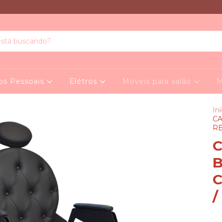
os Pessoais
Elétros
Moveis para salão
M
Iní
CA
RE
C
B
C
/