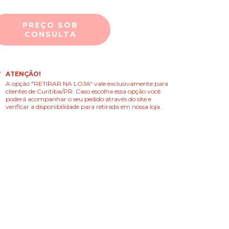
ATENÇÃO!
A opção "RETIRAR NA LOJA" vale exclusivamente para
clientes de Curitiba/PR. Caso escolha essa opção você
poderá acompanhar o seu pedido através do site e
verificar a disponibilidade para retirada em nossa loja.