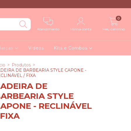
0
Atendimento
Minha conta
Meu carrinho
arcas
Videos
Kits e Combos
cio
>
Produtos
>
DEIRA DE BARBEARIA STYLE CAPONE -
CLINÁVEL / FIXA
ADEIRA DE
ARBEARIA STYLE
APONE - RECLINÁVEL
 FIXA