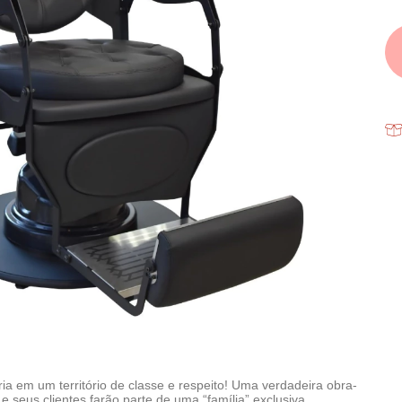
ia em um território de classe e respeito! Uma verdadeira obra-
e seus clientes farão parte de uma “família” exclusiva.