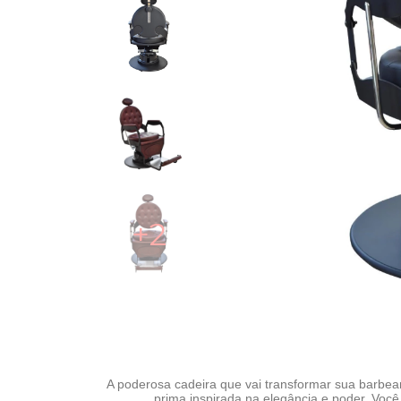
+2
A poderosa cadeira que vai transformar sua barbear
prima inspirada na elegância e poder. Você 