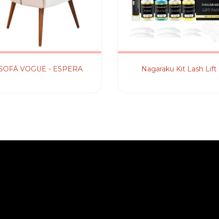
SOFÁ VOGUE - ESPERA
Nagaraku Kit Lash Lift