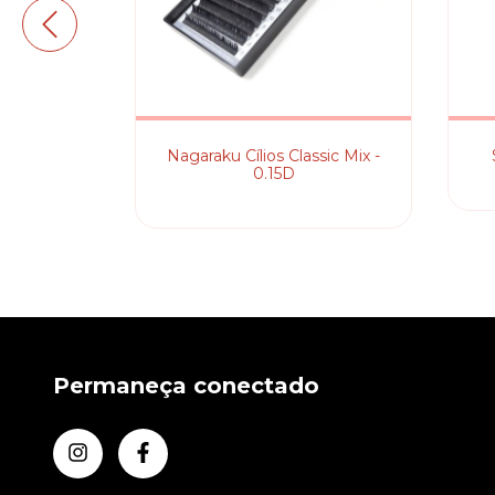
LEIREIRO
Nagaraku Cílios Classic Mix -
INÁVEL /
0.15D
Permaneça conectado