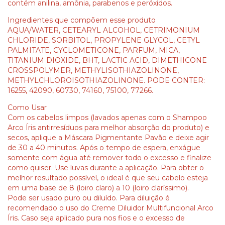
contém anilina, amônia, parabenos e peróxidos.
Ingredientes que compõem esse produto
AQUA/WATER, CETEARYL ALCOHOL, CETRIMONIUM
CHLORIDE, SORBITOL, PROPYLENE GLYCOL, CETYL
PALMITATE, CYCLOMETICONE, PARFUM, MICA,
TITANIUM DIOXIDE, BHT, LACTIC ACID, DIMETHICONE
CROSSPOLYMER, METHYLISOTHIAZOLINONE,
METHYLCHLOROISOTHIAZOLINONE. PODE CONTER:
16255, 42090, 60730, 74160, 75100, 77266.
Como Usar
Com os cabelos limpos (lavados apenas com o Shampoo
Arco Íris antirresíduos para melhor absorção do produto) e
secos, aplique a Máscara Pigmentante Pavão e deixe agir
de 30 a 40 minutos. Após o tempo de espera, enxágue
somente com água até remover todo o excesso e finalize
como quiser. Use luvas durante a aplicação. Para obter o
melhor resultado possível, o ideal é que seu cabelo esteja
em uma base de 8 (loiro claro) a 10 (loiro claríssimo).
Pode ser usado puro ou diluído. Para diluição é
recomendado o uso do Creme Diluidor Multifuncional Arco
Íris. Caso seja aplicado pura nos fios e o excesso de