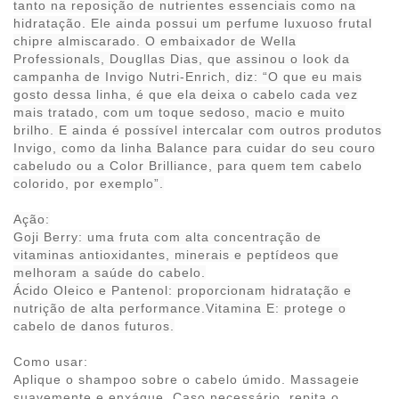
tanto na reposição de nutrientes essenciais como na
hidratação. Ele ainda possui um perfume luxuoso frutal
chipre almiscarado. O embaixador de Wella
Professionals, Dougllas Dias, que assinou o look da
campanha de Invigo Nutri-Enrich, diz: “O que eu mais
gosto dessa linha, é que ela deixa o cabelo cada vez
mais tratado, com um toque sedoso, macio e muito
brilho. E ainda é possível intercalar com outros produtos
Invigo, como da linha Balance para cuidar do seu couro
cabeludo ou a Color Brilliance, para quem tem cabelo
colorido, por exemplo”.
Ação:
Goji Berry: uma fruta com alta concentração de
vitaminas antioxidantes, minerais e peptídeos que
melhoram a saúde do cabelo.
Ácido Oleico e Pantenol: proporcionam hidratação e
nutrição de alta performance.Vitamina E: protege o
cabelo de danos futuros.
Como usar:
Aplique o shampoo sobre o cabelo úmido. Massageie
suavemente e enxágue. Caso necessário, repita o