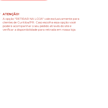
ATENÇÃO!
A opção "RETIRAR NA LOJA" vale exclusivamente para
clientes de Curitiba/PR. Caso escolha essa opção você
poderá acompanhar o seu pedido através do site e
verificar a disponibilidade para retirada em nossa loja.