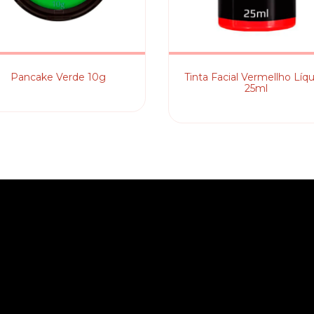
Pancake Verde 10g
Tinta Facial Vermellho Líqu
25ml