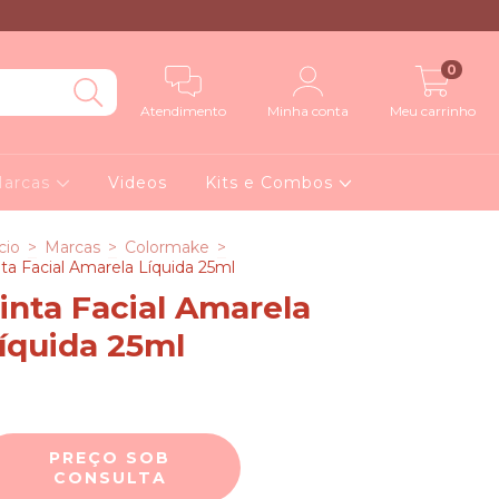
0
Atendimento
Minha conta
Meu carrinho
arcas
Videos
Kits e Combos
cio
>
Marcas
>
Colormake
>
nta Facial Amarela Líquida 25ml
inta Facial Amarela
íquida 25ml