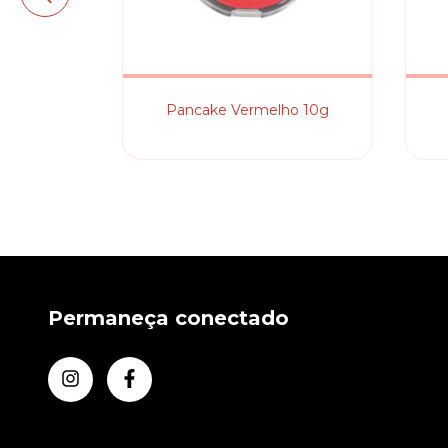
quida 25ml
Pancake Vermelho 10g
Permaneça conectado