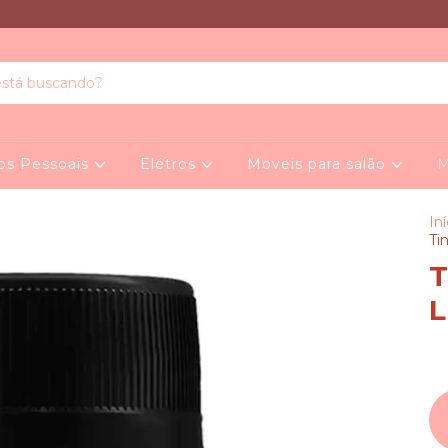
os Pessoais
Elétros
Moveis para salão
M
Iní
Ti
T
L