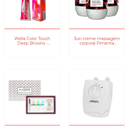
Wella Color Touch
3un creme massagem
Deep Browns -
corporal Pimenta
Tonalizante 60g
Negra 650g dagua
(cores)
natural